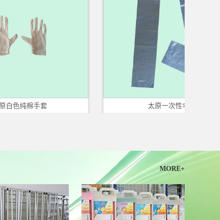
纯棉手套
太原一次性伞套
MORE+