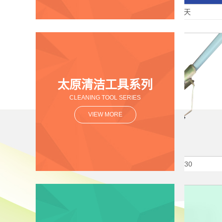
剂
太原铁锈转化固化剂天
太原清洁工具系列
CLEANING TOOL SERIES
VIEW MORE
拖把
太原吸尘吸水拖布T230