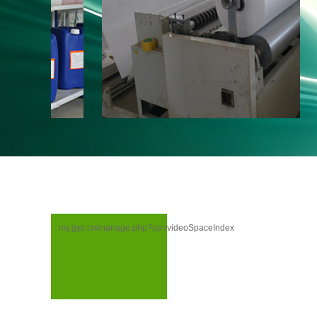
my.gys.cn/manage.php?op=videoSpaceIndex