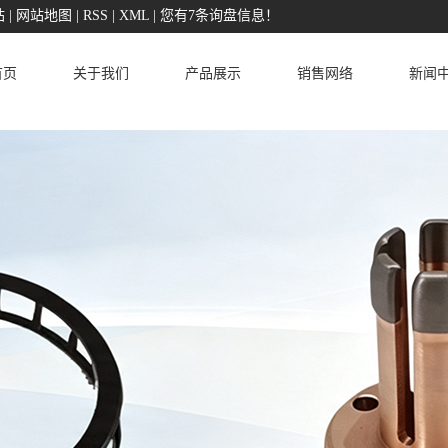
站
|
网站地图
|
RSS
|
XML
|
您有
7
条询盘信息！
首页
关于我们
产品展示
销售网络
新闻