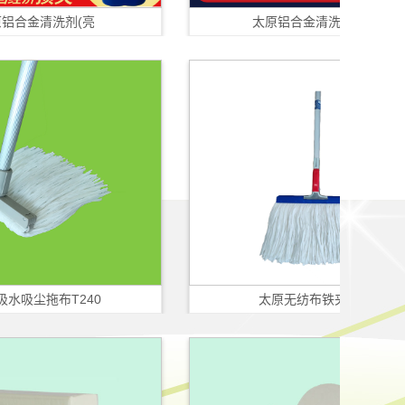
洗剂(亮
太原铝合金清洗剂（砂
布T240
太原无纺布铁夹拖把