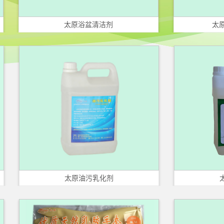
太原浴盆清洁剂
太原​硬质表
太原​油污乳化剂
太原衣领