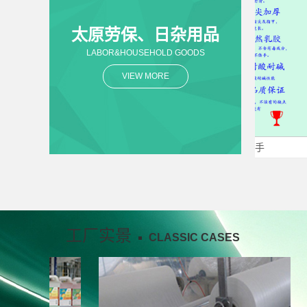
太原劳保、日杂用品
LABOR&HOUSEHOLD GOODS
VIEW MORE
手套
太原天佐纯天然乳胶手
工厂实景
CLASSIC CASES