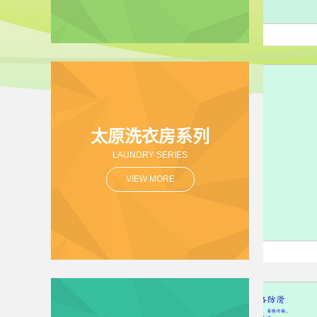
剂
太原洗手露
太原洗衣房系列
LAUNDRY SERIES
VIEW MORE
太原织物柔软剂