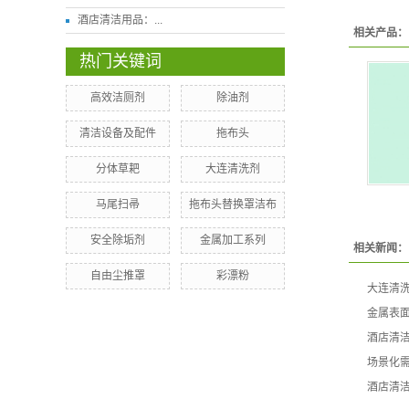
酒店清洁用品：...
相关产品：
热门关键词
高效洁厕剂
除油剂
清洁设备及配件
拖布头
分体草耙
大连清洗剂
马尾扫帚
拖布头替换罩洁布
安全除垢剂
金属加工系列
相关新闻：
自由尘推罩
​彩漂粉
大连清
金属表
酒店清
场景化
酒店清