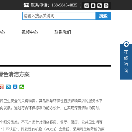
联系电话：138-9845-4835
中心
视频中心
联系我们
在
线
咨
询
绿色清洁方案
障卫生安全的关键物资，其品质与环保性直接影响酒店的服务水平
向发展，通过符合环保标准的配方设计，在实现深度清洁的同时，
个细分品类，不同产品针对酒店客房、餐厅、厨房、公共卫生间等
十环认证”，挥发性有机物（VOCs）含量低，采用可生物降解的原