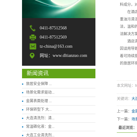
料成分，
在酒
重油污清
洁，温和
0411-87512568
洁解决方
0411-87512569
酒店
tz-china@163.com
因误用导
网址：www.dltianzuo.com
着可持续
的旅居环
新闻资讯
旅居安全保障 ...
本文网址：http:
场景化需求驱动...
关键词：
大
金属表面处理 ...
环保转型下 大...
上一篇：
金
大连清洗剂：清...
下一篇：
场
常温磷化液：金...
最近浏览：
大连工业清洗剂...