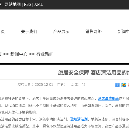
站
|
网站地图
|
RSS
|
XML
首页
关于我们
产品展示
销售网络
新闻
>>
>>
页
新闻中心
行业新闻
旅居安全保障 酒店清洁用品的
发布日期：
2025-12-01
作者：
点击：
42
居消费升级的背景下，酒店卫生质量成为消费者关注的核心焦点，
酒店清洁用品
作为保
碑。现代酒店清洁用品已不再局限于基础的去污功能，而是朝着绿色、安全、高效的方
降低对人体和环境的影响。
清洁用品的品类日益丰富，涵盖多功能清洁剂、
玻璃清洁剂
、地毯清洁剂、消毒剂等多
的清洁需求精准适配。其中，绿色环保型酒店清洁用品成为市场主流，这类产品多通过 “