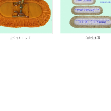
尘推拖布モッブ
自由尘推罩