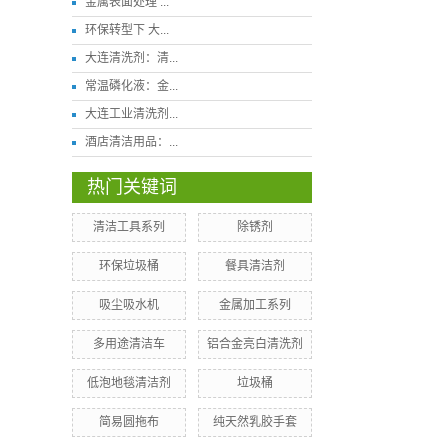
金属表面处理 ...
环保转型下 大...
大连清洗剂：清...
常温磷化液：金...
大连工业清洗剂...
酒店清洁用品：...
热门关键词
清洁工具系列
​除锈剂
环保垃圾桶
餐具清洁剂
​吸尘吸水机
金属加工系列
多用途清洁车
铝合金亮白清洗剂
​低泡地毯清洁剂
垃圾桶
简易圆拖布
纯天然乳胶手套