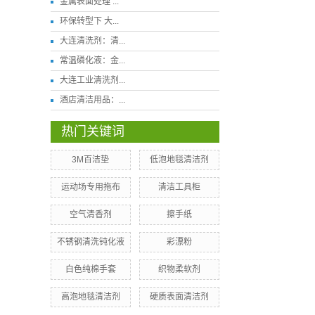
金属表面处理 ...
环保转型下 大...
大连清洗剂：清...
常温磷化液：金...
大连工业清洗剂...
酒店清洁用品：...
热门关键词
3M百洁垫
​低泡地毯清洁剂
运动场专用拖布
清洁工具柜
空气清香剂
擦手纸
不锈钢清洗钝化液
​彩漂粉
白色纯棉手套
织物柔软剂
高泡地毯清洁剂
​硬质表面清洁剂