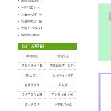
金属表面处理 ...
环保转型下 大...
大连清洗剂：清...
常温磷化液：金...
大连工业清洗剂...
酒店清洁用品：...
热门关键词
手动喷壶
铜清洗剂
钢铁常温发黑液
高温磷化液（锰系）
3M百洁垫
运动场专用拖布
金属除油剂
垃圾袋
清洁工具存放架
工业擦拭纸（布）
​通用清洁剂
不锈钢光亮剂