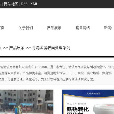
站
|
网站地图
|
RSS
|
XML
首页
关于我们
产品展示
销售网络
新闻
>>
>>
页
产品展示
青岛金属表面处理系列
佐清洁用品有限公司成立于1998年，是一家专注于清洁用品研发与制造的企业。公司
洗剂等五大系列，产品种类丰富，可满足物业保洁、工厂、宾馆、商业场所、体育馆
油剂、常温发黑液、磷化液等，为工业领域客户提供专业清洁解决方案。